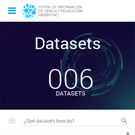
Datasets
-
006
DATASETS