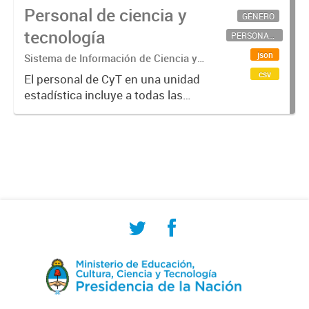
Personal de ciencia y
GÉNERO
tecnología
PERSONAL CIENTÍFICO-TECNOLÓGICO
json
Sistema de Información de Ciencia y
Tecnología Argentino (SICYTAR)
csv
El personal de CyT en una unidad
estadística incluye a todas las
personas involucradas
directamente en I+D así como a
aquellas que brindan servicios
directos para las actividades de I +
D (como...