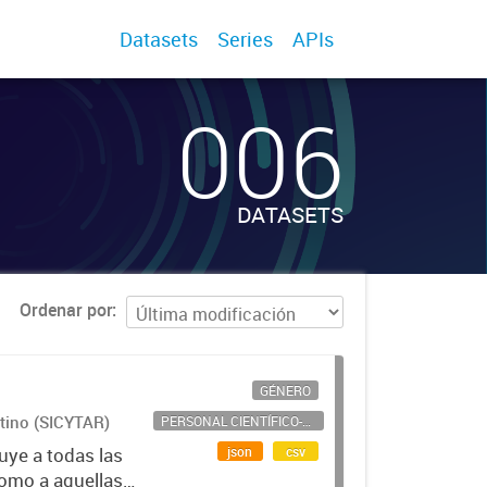
Datasets
Series
APIs
006
DATASETS
Ordenar por
GÉNERO
ntino (SICYTAR)
PERSONAL CIENTÍFICO-TECNOLÓGICO
json
csv
uye a todas las
como a aquellas