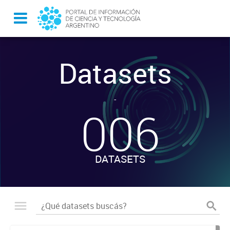
Datasets
-
006
DATASETS