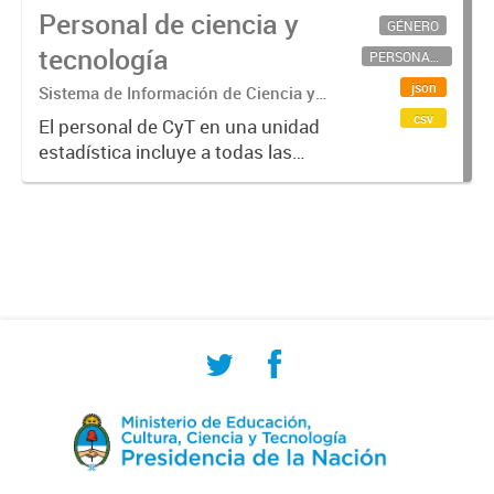
Personal de ciencia y
GÉNERO
tecnología
PERSONAL CIENTÍFICO-TECNOLÓGICO
json
Sistema de Información de Ciencia y
Tecnología Argentino (SICYTAR)
csv
El personal de CyT en una unidad
estadística incluye a todas las
personas involucradas
directamente en I+D así como a
aquellas que brindan servicios
directos para las actividades de I +
D (como...