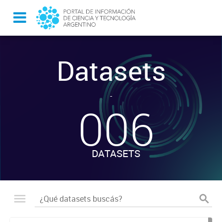
Datasets
-
006
DATASETS