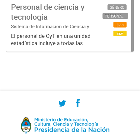
Personal de ciencia y
GÉNERO
tecnología
PERSONAL CIENTÍFICO-TECNOLÓGICO
json
Sistema de Información de Ciencia y
Tecnología Argentino (SICYTAR)
csv
El personal de CyT en una unidad
estadística incluye a todas las
personas involucradas
directamente en I+D así como a
aquellas que brindan servicios
directos para las actividades de I +
D (como...