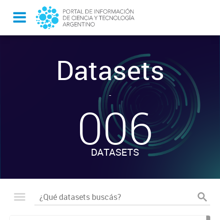
Datasets
-
006
DATASETS