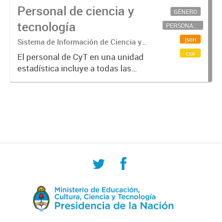
Personal de ciencia y
GÉNERO
tecnología
PERSONAL CIENTÍFICO-TECNOLÓGICO
json
Sistema de Información de Ciencia y
Tecnología Argentino (SICYTAR)
csv
El personal de CyT en una unidad
estadística incluye a todas las
personas involucradas
directamente en I+D así como a
aquellas que brindan servicios
directos para las actividades de I +
D (como...