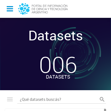
Datasets
-
006
DATASETS