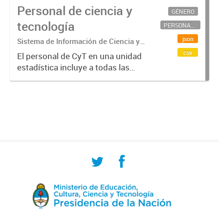
Personal de ciencia y
GÉNERO
tecnología
PERSONAL CIENTÍFICO-TECNOLÓGICO
json
Sistema de Información de Ciencia y
Tecnología Argentino (SICYTAR)
csv
El personal de CyT en una unidad
estadística incluye a todas las
personas involucradas
directamente en I+D así como a
aquellas que brindan servicios
directos para las actividades de I +
D (como...