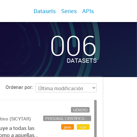
Datasets
Series
APIs
006
DATASETS
Ordenar por
GÉNERO
ntino (SICYTAR)
PERSONAL CIENTÍFICO-TECNOLÓGICO
json
csv
uye a todas las
como a aquellas