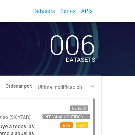
Datasets
Series
APIs
006
DATASETS
Ordenar por
GÉNERO
ntino (SICYTAR)
PERSONAL CIENTÍFICO-TECNOLÓGICO
json
csv
uye a todas las
como a aquellas