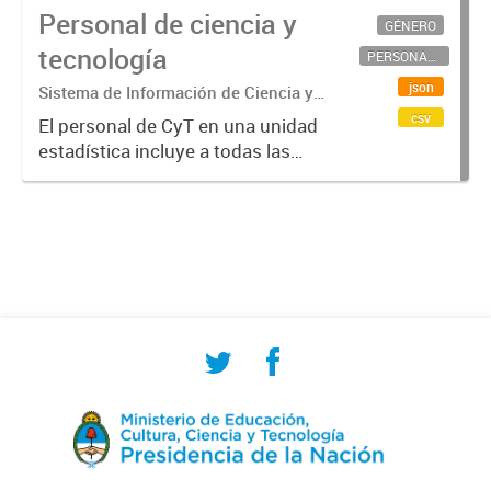
Personal de ciencia y
GÉNERO
tecnología
PERSONAL CIENTÍFICO-TECNOLÓGICO
json
Sistema de Información de Ciencia y
Tecnología Argentino (SICYTAR)
csv
El personal de CyT en una unidad
estadística incluye a todas las
personas involucradas
directamente en I+D así como a
aquellas que brindan servicios
directos para las actividades de I +
D (como...