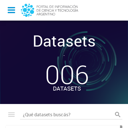
Datasets
-
006
DATASETS