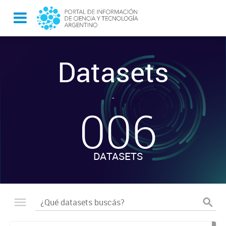
Datasets
-
006
DATASETS