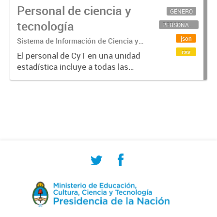
Personal de ciencia y
GÉNERO
tecnología
PERSONAL CIENTÍFICO-TECNOLÓGICO
json
Sistema de Información de Ciencia y
Tecnología Argentino (SICYTAR)
csv
El personal de CyT en una unidad
estadística incluye a todas las
personas involucradas
directamente en I+D así como a
aquellas que brindan servicios
directos para las actividades de I +
D (como...