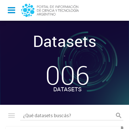
Datasets
-
006
DATASETS