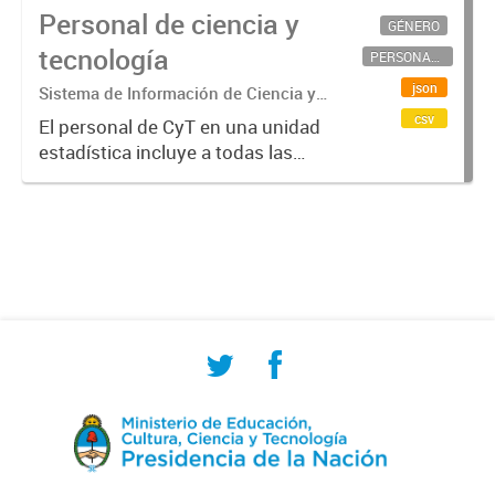
Personal de ciencia y
GÉNERO
tecnología
PERSONAL CIENTÍFICO-TECNOLÓGICO
json
Sistema de Información de Ciencia y
Tecnología Argentino (SICYTAR)
csv
El personal de CyT en una unidad
estadística incluye a todas las
personas involucradas
directamente en I+D así como a
aquellas que brindan servicios
directos para las actividades de I +
D (como...