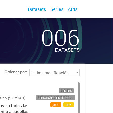
Datasets
Series
APIs
006
DATASETS
Ordenar por
GÉNERO
ntino (SICYTAR)
PERSONAL CIENTÍFICO-TECNOLÓGICO
json
csv
uye a todas las
como a aquellas