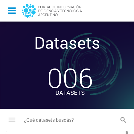
Datasets
-
006
DATASETS