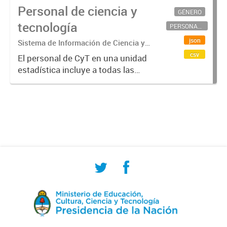
Personal de ciencia y
GÉNERO
tecnología
PERSONAL CIENTÍFICO-TECNOLÓGICO
json
Sistema de Información de Ciencia y
Tecnología Argentino (SICYTAR)
csv
El personal de CyT en una unidad
estadística incluye a todas las
personas involucradas
directamente en I+D así como a
aquellas que brindan servicios
directos para las actividades de I +
D (como...