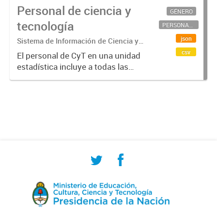
Personal de ciencia y
GÉNERO
tecnología
PERSONAL CIENTÍFICO-TECNOLÓGICO
json
Sistema de Información de Ciencia y
Tecnología Argentino (SICYTAR)
csv
El personal de CyT en una unidad
estadística incluye a todas las
personas involucradas
directamente en I+D así como a
aquellas que brindan servicios
directos para las actividades de I +
D (como...