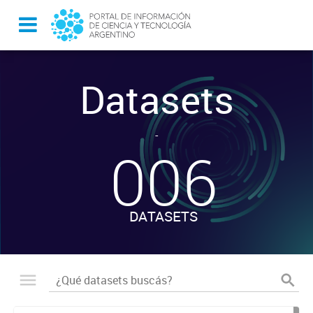
Datasets
-
006
DATASETS