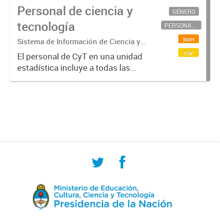
Personal de ciencia y
GÉNERO
tecnología
PERSONAL CIENTÍFICO-TECNOLÓGICO
json
Sistema de Información de Ciencia y
Tecnología Argentino (SICYTAR)
csv
El personal de CyT en una unidad
estadística incluye a todas las
personas involucradas
directamente en I+D así como a
aquellas que brindan servicios
directos para las actividades de I +
D (como...