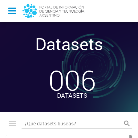
Datasets
-
006
DATASETS