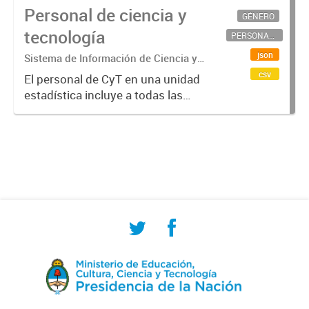
Personal de ciencia y
GÉNERO
tecnología
PERSONAL CIENTÍFICO-TECNOLÓGICO
json
Sistema de Información de Ciencia y
Tecnología Argentino (SICYTAR)
csv
El personal de CyT en una unidad
estadística incluye a todas las
personas involucradas
directamente en I+D así como a
aquellas que brindan servicios
directos para las actividades de I +
D (como...