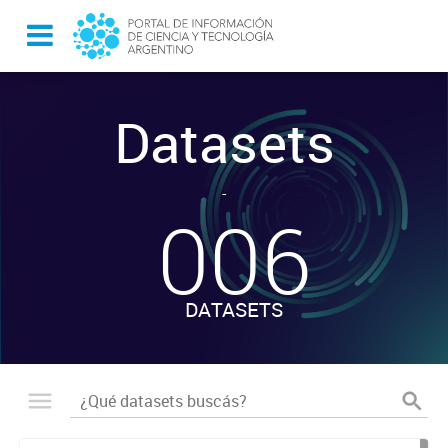
Datasets
-
006
DATASETS