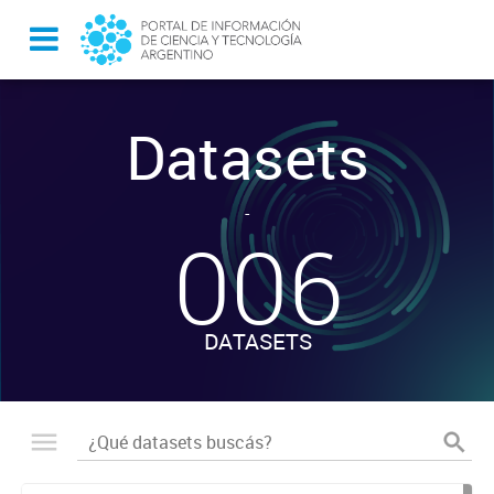
Datasets
-
006
DATASETS