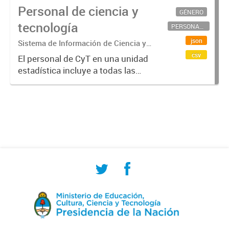
Personal de ciencia y
GÉNERO
tecnología
PERSONAL CIENTÍFICO-TECNOLÓGICO
json
Sistema de Información de Ciencia y
Tecnología Argentino (SICYTAR)
csv
El personal de CyT en una unidad
estadística incluye a todas las
personas involucradas
directamente en I+D así como a
aquellas que brindan servicios
directos para las actividades de I +
D (como...