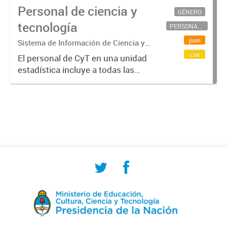
Personal de ciencia y
GÉNERO
tecnología
PERSONAL CIENTÍFICO-TECNOLÓGICO
json
Sistema de Información de Ciencia y
Tecnología Argentino (SICYTAR)
csv
El personal de CyT en una unidad
estadística incluye a todas las
personas involucradas
directamente en I+D así como a
aquellas que brindan servicios
directos para las actividades de I +
D (como...