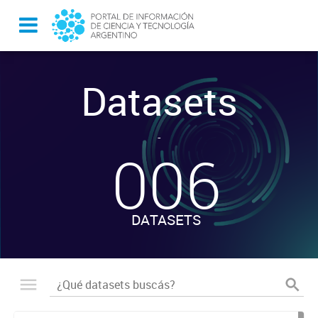
Datasets
-
006
DATASETS