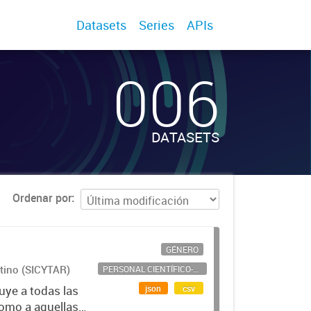
Datasets
Series
APIs
006
DATASETS
Ordenar por
GÉNERO
ntino (SICYTAR)
PERSONAL CIENTÍFICO-TECNOLÓGICO
json
csv
uye a todas las
como a aquellas