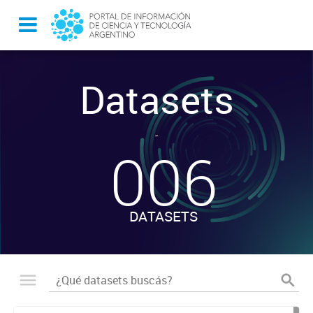
Datasets
-
006
DATASETS