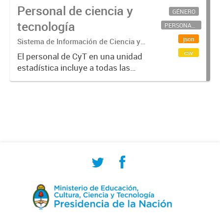
Personal de ciencia y
GÉNERO
tecnología
PERSONAL CIENTÍFICO-TECNOLÓGICO
json
Sistema de Información de Ciencia y
Tecnología Argentino (SICYTAR)
csv
El personal de CyT en una unidad
estadística incluye a todas las
personas involucradas
directamente en I+D así como a
aquellas que brindan servicios
directos para las actividades de I +
D (como...