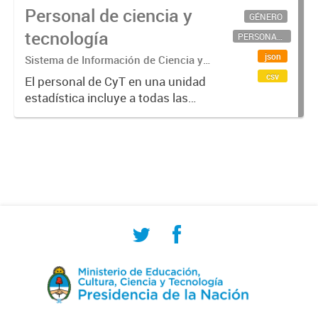
Personal de ciencia y
GÉNERO
tecnología
PERSONAL CIENTÍFICO-TECNOLÓGICO
json
Sistema de Información de Ciencia y
Tecnología Argentino (SICYTAR)
csv
El personal de CyT en una unidad
estadística incluye a todas las
personas involucradas
directamente en I+D así como a
aquellas que brindan servicios
directos para las actividades de I +
D (como...