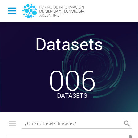
Datasets
-
006
DATASETS