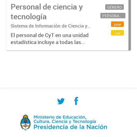
Personal de ciencia y
GÉNERO
tecnología
PERSONAL CIENTÍFICO-TECNOLÓGICO
json
Sistema de Información de Ciencia y
Tecnología Argentino (SICYTAR)
csv
El personal de CyT en una unidad
estadística incluye a todas las
personas involucradas
directamente en I+D así como a
aquellas que brindan servicios
directos para las actividades de I +
D (como...