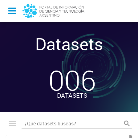
Datasets
-
006
DATASETS