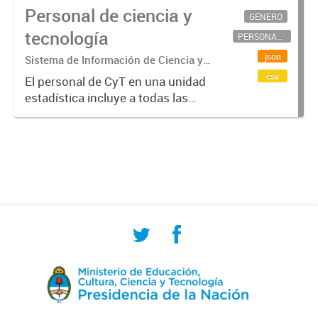
Personal de ciencia y
GÉNERO
tecnología
PERSONAL CIENTÍFICO-TECNOLÓGICO
json
Sistema de Información de Ciencia y
Tecnología Argentino (SICYTAR)
csv
El personal de CyT en una unidad
estadística incluye a todas las
personas involucradas
directamente en I+D así como a
aquellas que brindan servicios
directos para las actividades de I +
D (como...