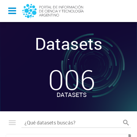
Datasets
-
006
DATASETS