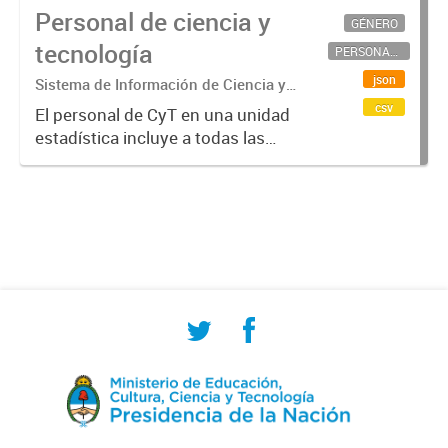
Personal de ciencia y
GÉNERO
tecnología
PERSONAL CIENTÍFICO-TECNOLÓGICO
json
Sistema de Información de Ciencia y
Tecnología Argentino (SICYTAR)
csv
El personal de CyT en una unidad
estadística incluye a todas las
personas involucradas
directamente en I+D así como a
aquellas que brindan servicios
directos para las actividades de I +
D (como...