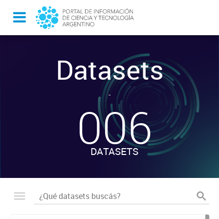
Datasets
-
006
DATASETS