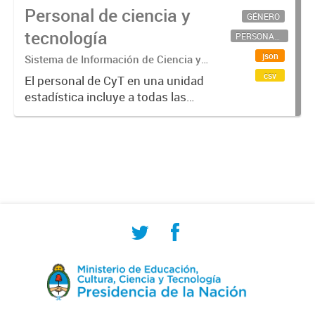
Personal de ciencia y
GÉNERO
tecnología
PERSONAL CIENTÍFICO-TECNOLÓGICO
json
Sistema de Información de Ciencia y
Tecnología Argentino (SICYTAR)
csv
El personal de CyT en una unidad
estadística incluye a todas las
personas involucradas
directamente en I+D así como a
aquellas que brindan servicios
directos para las actividades de I +
D (como...