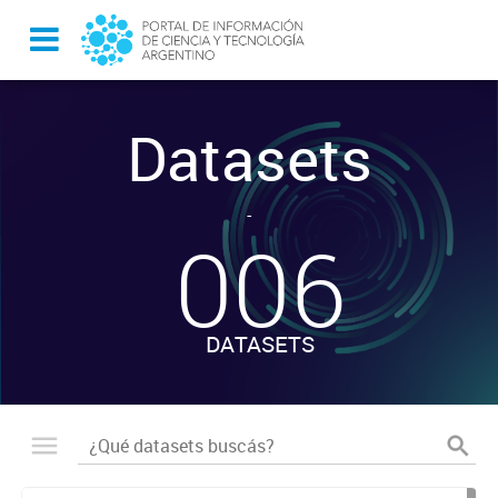
Datasets
-
006
DATASETS