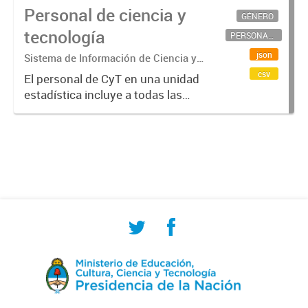
Personal de ciencia y
GÉNERO
tecnología
PERSONAL CIENTÍFICO-TECNOLÓGICO
json
Sistema de Información de Ciencia y
Tecnología Argentino (SICYTAR)
csv
El personal de CyT en una unidad
estadística incluye a todas las
personas involucradas
directamente en I+D así como a
aquellas que brindan servicios
directos para las actividades de I +
D (como...