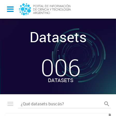
Datasets
-
006
DATASETS