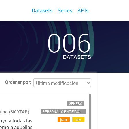
Datasets
Series
APIs
006
DATASETS
Ordenar por
GÉNERO
ntino (SICYTAR)
PERSONAL CIENTÍFICO-TECNOLÓGICO
json
csv
uye a todas las
como a aquellas