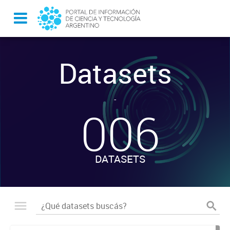
Datasets
-
006
DATASETS