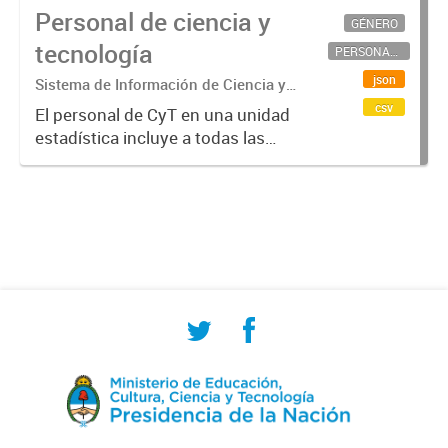
Personal de ciencia y
GÉNERO
tecnología
PERSONAL CIENTÍFICO-TECNOLÓGICO
json
Sistema de Información de Ciencia y
Tecnología Argentino (SICYTAR)
csv
El personal de CyT en una unidad
estadística incluye a todas las
personas involucradas
directamente en I+D así como a
aquellas que brindan servicios
directos para las actividades de I +
D (como...