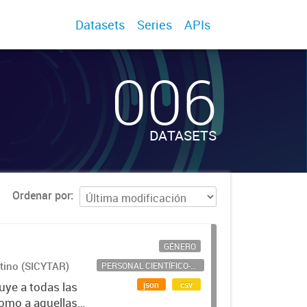
Datasets
Series
APIs
006
DATASETS
Ordenar por
GÉNERO
ntino (SICYTAR)
PERSONAL CIENTÍFICO-TECNOLÓGICO
json
csv
uye a todas las
como a aquellas