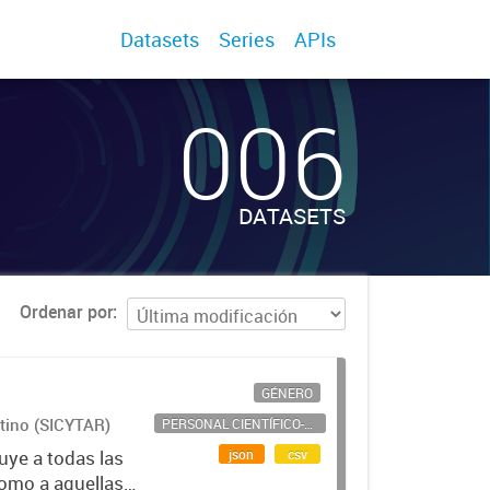
Datasets
Series
APIs
006
DATASETS
Ordenar por
GÉNERO
ntino (SICYTAR)
PERSONAL CIENTÍFICO-TECNOLÓGICO
json
csv
uye a todas las
como a aquellas