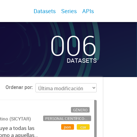
Datasets
Series
APIs
006
DATASETS
Ordenar por
GÉNERO
ntino (SICYTAR)
PERSONAL CIENTÍFICO-TECNOLÓGICO
json
csv
uye a todas las
como a aquellas