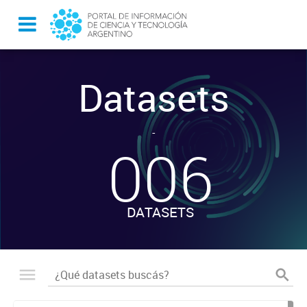
Datasets
-
006
DATASETS