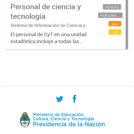
Personal de ciencia y
GÉNERO
tecnología
PERSONAL CIENTÍFICO-TECNOLÓGICO
json
Sistema de Información de Ciencia y
Tecnología Argentino (SICYTAR)
csv
El personal de CyT en una unidad
estadística incluye a todas las
personas involucradas
directamente en I+D así como a
aquellas que brindan servicios
directos para las actividades de I +
D (como...