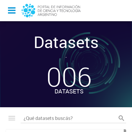
Datasets
-
006
DATASETS