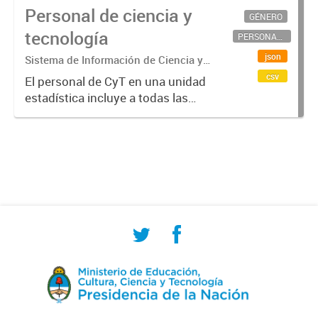
Personal de ciencia y
GÉNERO
tecnología
PERSONAL CIENTÍFICO-TECNOLÓGICO
json
Sistema de Información de Ciencia y
Tecnología Argentino (SICYTAR)
csv
El personal de CyT en una unidad
estadística incluye a todas las
personas involucradas
directamente en I+D así como a
aquellas que brindan servicios
directos para las actividades de I +
D (como...