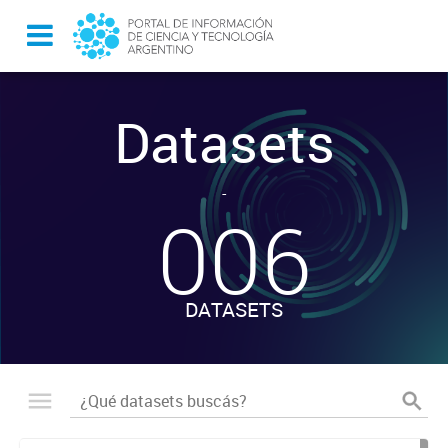
Datasets
-
006
DATASETS