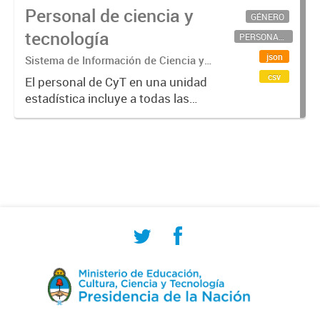
Personal de ciencia y
GÉNERO
tecnología
PERSONAL CIENTÍFICO-TECNOLÓGICO
json
Sistema de Información de Ciencia y
Tecnología Argentino (SICYTAR)
csv
El personal de CyT en una unidad
estadística incluye a todas las
personas involucradas
directamente en I+D así como a
aquellas que brindan servicios
directos para las actividades de I +
D (como...