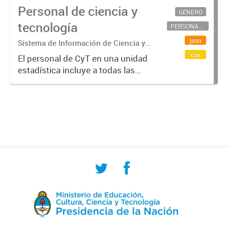
Personal de ciencia y
GÉNERO
tecnología
PERSONAL CIENTÍFICO-TECNOLÓGICO
json
Sistema de Información de Ciencia y
Tecnología Argentino (SICYTAR)
csv
El personal de CyT en una unidad
estadística incluye a todas las
personas involucradas
directamente en I+D así como a
aquellas que brindan servicios
directos para las actividades de I +
D (como...