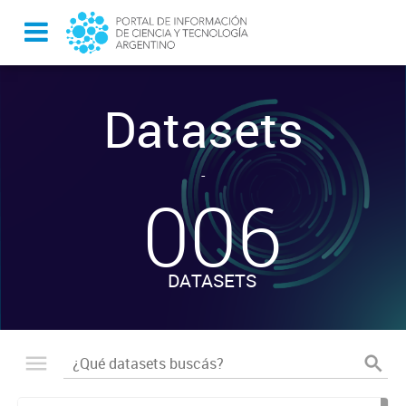
Datasets
-
006
DATASETS