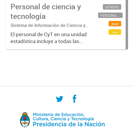
Personal de ciencia y
GÉNERO
tecnología
PERSONAL CIENTÍFICO-TECNOLÓGICO
json
Sistema de Información de Ciencia y
Tecnología Argentino (SICYTAR)
csv
El personal de CyT en una unidad
estadística incluye a todas las
personas involucradas
directamente en I+D así como a
aquellas que brindan servicios
directos para las actividades de I +
D (como...