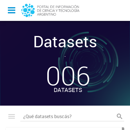
Datasets
-
006
DATASETS