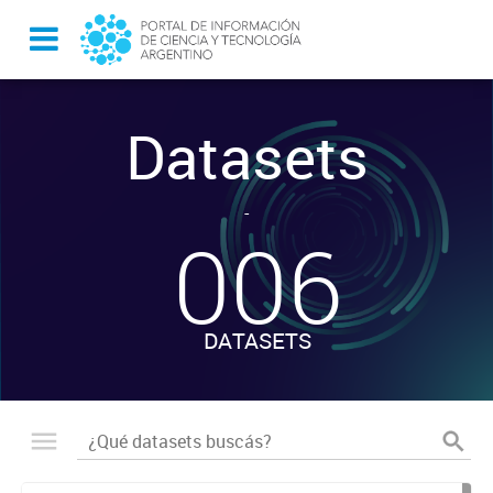
Datasets
-
006
DATASETS