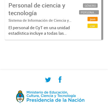
Personal de ciencia y
GÉNERO
tecnología
PERSONAL CIENTÍFICO-TECNOLÓGICO
json
Sistema de Información de Ciencia y
Tecnología Argentino (SICYTAR)
csv
El personal de CyT en una unidad
estadística incluye a todas las
personas involucradas
directamente en I+D así como a
aquellas que brindan servicios
directos para las actividades de I +
D (como...