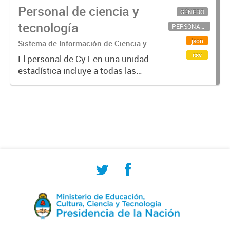
Personal de ciencia y
GÉNERO
tecnología
PERSONAL CIENTÍFICO-TECNOLÓGICO
json
Sistema de Información de Ciencia y
Tecnología Argentino (SICYTAR)
csv
El personal de CyT en una unidad
estadística incluye a todas las
personas involucradas
directamente en I+D así como a
aquellas que brindan servicios
directos para las actividades de I +
D (como...