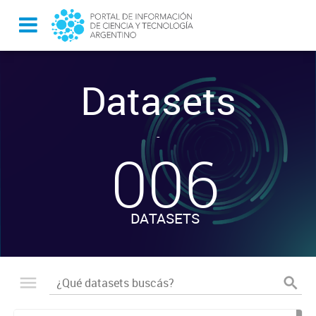
Datasets
-
006
DATASETS