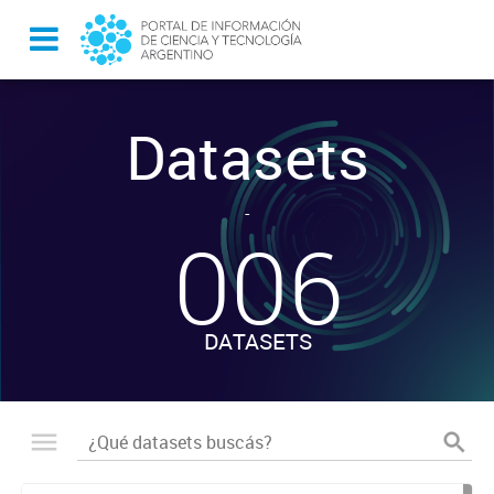
Datasets
-
006
DATASETS