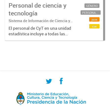
Personal de ciencia y
GÉNERO
tecnología
PERSONAL CIENTÍFICO-TECNOLÓGICO
json
Sistema de Información de Ciencia y
Tecnología Argentino (SICYTAR)
csv
El personal de CyT en una unidad
estadística incluye a todas las
personas involucradas
directamente en I+D así como a
aquellas que brindan servicios
directos para las actividades de I +
D (como...