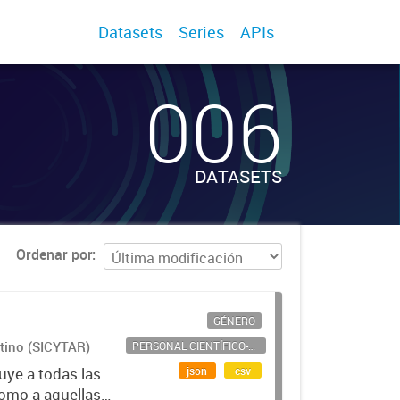
Datasets
Series
APIs
006
DATASETS
Ordenar por
GÉNERO
ntino (SICYTAR)
PERSONAL CIENTÍFICO-TECNOLÓGICO
json
csv
uye a todas las
como a aquellas