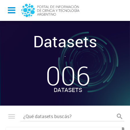
Datasets
-
006
DATASETS