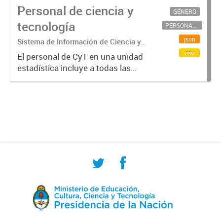
Personal de ciencia y
GÉNERO
tecnología
PERSONAL CIENTÍFICO-TECNOLÓGICO
json
Sistema de Información de Ciencia y
Tecnología Argentino (SICYTAR)
csv
El personal de CyT en una unidad
estadística incluye a todas las
personas involucradas
directamente en I+D así como a
aquellas que brindan servicios
directos para las actividades de I +
D (como...