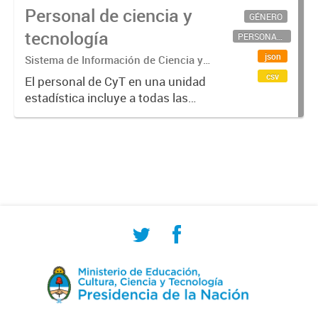
Personal de ciencia y
GÉNERO
tecnología
PERSONAL CIENTÍFICO-TECNOLÓGICO
json
Sistema de Información de Ciencia y
Tecnología Argentino (SICYTAR)
csv
El personal de CyT en una unidad
estadística incluye a todas las
personas involucradas
directamente en I+D así como a
aquellas que brindan servicios
directos para las actividades de I +
D (como...