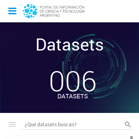
Datasets
-
006
DATASETS