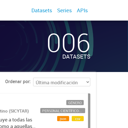
Datasets
Series
APIs
006
DATASETS
Ordenar por
GÉNERO
ntino (SICYTAR)
PERSONAL CIENTÍFICO-TECNOLÓGICO
json
csv
uye a todas las
como a aquellas