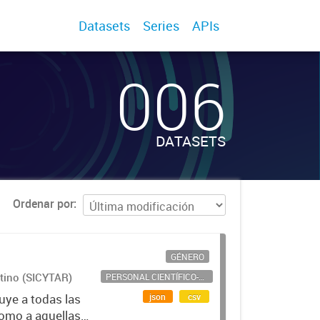
Datasets
Series
APIs
006
DATASETS
Ordenar por
GÉNERO
ntino (SICYTAR)
PERSONAL CIENTÍFICO-TECNOLÓGICO
json
csv
uye a todas las
como a aquellas