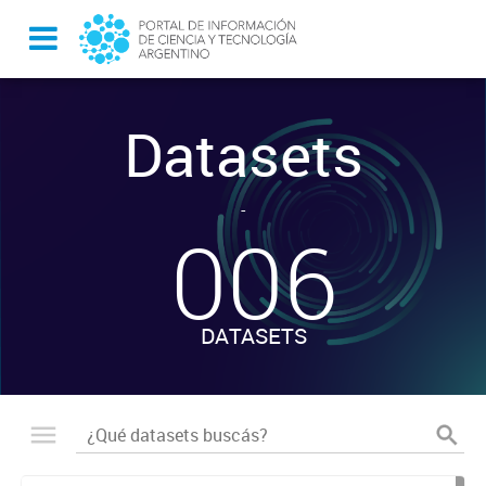
Datasets
-
006
DATASETS