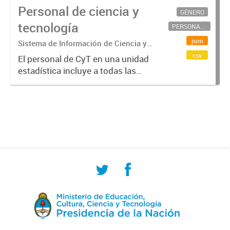
Personal de ciencia y
GÉNERO
tecnología
PERSONAL CIENTÍFICO-TECNOLÓGICO
json
Sistema de Información de Ciencia y
Tecnología Argentino (SICYTAR)
csv
El personal de CyT en una unidad
estadística incluye a todas las
personas involucradas
directamente en I+D así como a
aquellas que brindan servicios
directos para las actividades de I +
D (como...