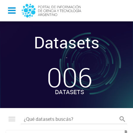
Datasets
-
006
DATASETS