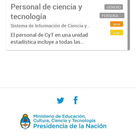
Personal de ciencia y
GÉNERO
tecnología
PERSONAL CIENTÍFICO-TECNOLÓGICO
json
Sistema de Información de Ciencia y
Tecnología Argentino (SICYTAR)
csv
El personal de CyT en una unidad
estadística incluye a todas las
personas involucradas
directamente en I+D así como a
aquellas que brindan servicios
directos para las actividades de I +
D (como...