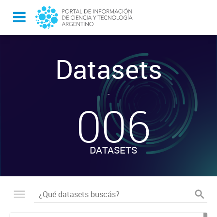
Datasets
-
006
DATASETS