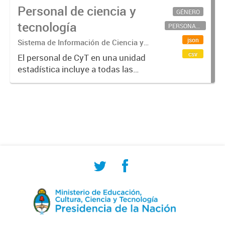
Personal de ciencia y
GÉNERO
tecnología
PERSONAL CIENTÍFICO-TECNOLÓGICO
json
Sistema de Información de Ciencia y
Tecnología Argentino (SICYTAR)
csv
El personal de CyT en una unidad
estadística incluye a todas las
personas involucradas
directamente en I+D así como a
aquellas que brindan servicios
directos para las actividades de I +
D (como...