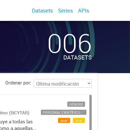
Datasets
Series
APIs
006
DATASETS
Ordenar por
GÉNERO
ntino (SICYTAR)
PERSONAL CIENTÍFICO-TECNOLÓGICO
json
csv
uye a todas las
como a aquellas