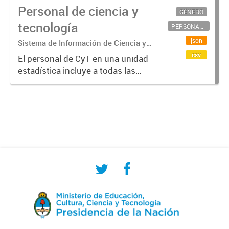
Personal de ciencia y
GÉNERO
tecnología
PERSONAL CIENTÍFICO-TECNOLÓGICO
json
Sistema de Información de Ciencia y
Tecnología Argentino (SICYTAR)
csv
El personal de CyT en una unidad
estadística incluye a todas las
personas involucradas
directamente en I+D así como a
aquellas que brindan servicios
directos para las actividades de I +
D (como...