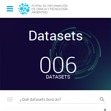
Datasets
-
006
DATASETS