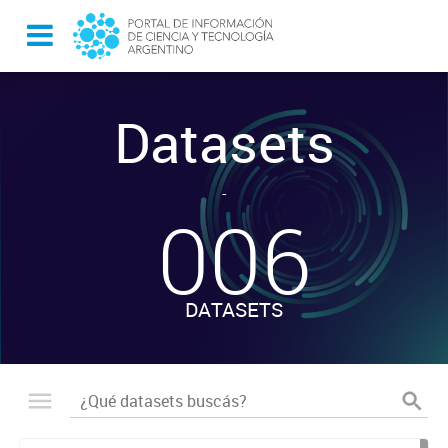
Datasets
-
006
DATASETS