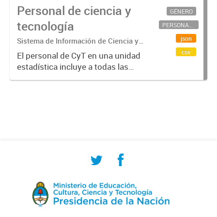
Personal de ciencia y
GÉNERO
tecnología
PERSONAL CIENTÍFICO-TECNOLÓGICO
json
Sistema de Información de Ciencia y
Tecnología Argentino (SICYTAR)
csv
El personal de CyT en una unidad
estadística incluye a todas las
personas involucradas
directamente en I+D así como a
aquellas que brindan servicios
directos para las actividades de I +
D (como...